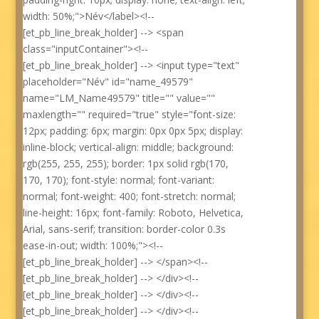
width: 50%;">Név</label><!--
[et_pb_line_break_holder] --> <span
class="inputContainer"><!--
[et_pb_line_break_holder] --> <input type="text"
placeholder="Név" id="name_49579"
name="LM_Name49579" title="" value=""
maxlength="" required="true" style="font-size:
12px; padding: 6px; margin: 0px 0px 5px; display:
inline-block; vertical-align: middle; background:
rgb(255, 255, 255); border: 1px solid rgb(170,
170, 170); font-style: normal; font-variant:
normal; font-weight: 400; font-stretch: normal;
line-height: 16px; font-family: Roboto, Helvetica,
Arial, sans-serif; transition: border-color 0.3s
ease-in-out; width: 100%;"><!--
[et_pb_line_break_holder] --> </span><!--
[et_pb_line_break_holder] --> </div><!--
[et_pb_line_break_holder] --> </div><!--
[et_pb_line_break_holder] --> </div><!--