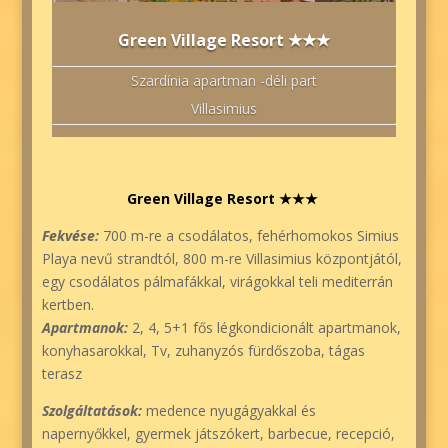
Green Village Resort ★★★
Szardínia apartman -déli part
Villasimius
Green Village Resort ★★★
Fekvése:
700 m-re a csodálatos, fehérhomokos Simius
Playa nevű strandtól, 800 m-re Villasimius központjától,
egy csodálatos pálmafákkal, virágokkal teli mediterrán
kertben.
Apartmanok:
2, 4, 5+1 fős légkondicionált apartmanok,
konyhasarokkal, Tv, zuhanyzós fürdőszoba, tágas
terasz
Szolgáltatások:
medence nyugágyakkal és
napernyőkkel, gyermek játszókert, barbecue, recepció,