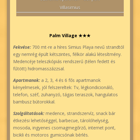
Villasimius
Palm Village ★★★
Fekvése:
700 mt-re a híres Simius Playa nevű strandtól
egy nemrég épült kétszintes, félkör alakú létesítmény.
Medencéje teleszkópiás rendszerű (télen fedett és
fűtött) hidromasszázzsal.
Apartmanok:
a 2, 3, 4 és 6 fős apartmanok
kényelmesek, jól felszereltek: Tv, légkondicionáló,
telefon, széf, zuhanyzó, tágas teraszok, hangulatos
bambusz bútorokkal.
Szolgáltatások:
medence, strandszervíz, snack bár
étkezési lehetőséggel, barbecue, tárolóhelység,
mosoda, ingyenes csomagmegőrző, internet pont,
bicikli és motoros gumicsónak bérlés.