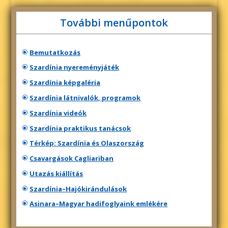
További menűpontok
Bemutatkozás
Szardínia nyereményjáték
Szardínia képgaléria
Szardínia látnivalók, programok
Szardínia videók
Szardínia praktikus tanácsok
Térkép: Szardínia és Olaszország
Csavargások Cagliariban
Utazás kiállítás
Szardínia–Hajókirándulások
Asinara–Magyar hadifoglyaink emlékére