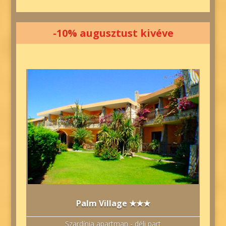
-10% augusztust kivéve
Palm Village ★★★
Szardínia apartman - déli part