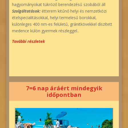
hagyományokat tükröző berendezésű szobából áll
Szolgáltatások:
étterem kitűnő helyi és nemzetközi
ételspecialitásokkal, helyi termelesű borokkal,
különleges 400 nm-es felületű, gránitkövekkel díszített
medence külön gyermek részleggel..
További részletek
7=6 nap áráért mindegyik
időpontban