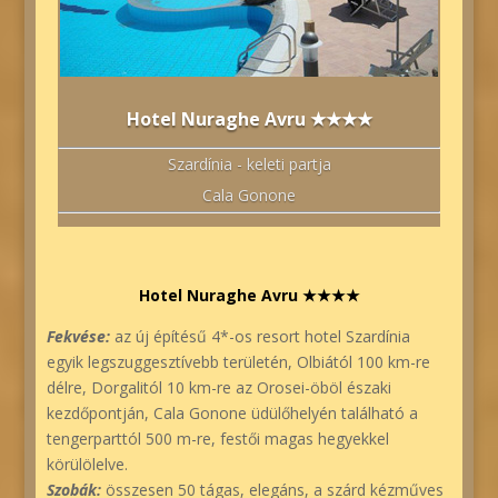
Hotel Nuraghe Avru ★★★★
Szardínia - keleti partja
Cala Gonone
Hotel Nuraghe Avru ★★★★
Fekvése:
az új építésű 4*-os resort hotel Szardínia
egyik legszuggesztívebb területén, Olbiától 100 km-re
délre, Dorgalitól 10 km-re az Orosei-öböl északi
kezdőpontján, Cala Gonone üdülőhelyén található a
tengerparttól 500 m-re, festői magas hegyekkel
körülölelve.
Szobák:
összesen 50 tágas, elegáns, a szárd kézműves