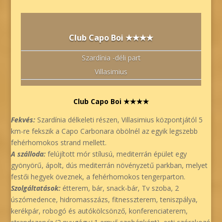
Club Capo Boi ★★★★
Szardínia -déli part
Villasimius
Club Capo Boi ★★★★
Fekvés:
Szardínia délkeleti részen, Villasimius központjától 5
km-re fekszik a Capo Carbonara öbölnél az egyik legszebb
fehérhomokos strand mellett.
A szálloda:
felújított mór stílusú, mediterrán épület egy
gyönyörű, ápolt, dús mediterrán növényzetű parkban, melyet
festői hegyek öveznek, a fehérhomokos tengerparton.
Szolgáltatások:
étterem, bár, snack-bár, Tv szoba, 2
úszómedence, hidromasszázs, fitnesszterem, teniszpálya,
kerékpár, robogó és autókölcsönző, konferenciaterem,