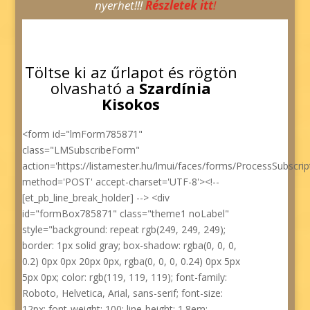
nyerhet!!!
Részletek itt
!
Töltse ki az űrlapot és rögtön
olvasható a
Szardínia
Kisokos
<form id="lmForm785871"
class="LMSubscribeForm"
action='https://listamester.hu/lmui/faces/forms/ProcessSubscript
method='POST' accept-charset='UTF-8'><!--
[et_pb_line_break_holder] --> <div
id="formBox785871" class="theme1 noLabel"
style="background: repeat rgb(249, 249, 249);
border: 1px solid gray; box-shadow: rgba(0, 0, 0,
0.2) 0px 0px 20px 0px, rgba(0, 0, 0, 0.24) 0px 5px
5px 0px; color: rgb(119, 119, 119); font-family:
Roboto, Helvetica, Arial, sans-serif; font-size:
12px; font-weight: 100; line-height: 1.8em;