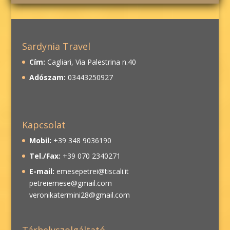
Sardynia Travel
Cím:
Cagliari, Via Palestrina n.40
Adószam:
03443250927
Kapcsolat
Mobil:
+39 348 9036190
Tel./Fax:
+39 070 2340271
E-mail:
emesepetrei@tiscali.it
petreiemese@gmail.com
veronikatermini28@gmail.com