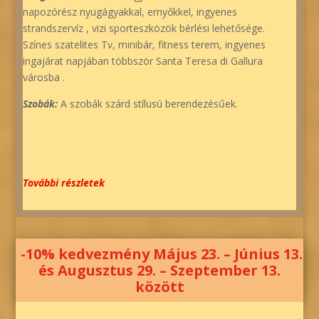
napozórész nyugágyakkal, ernyőkkel, ingyenes
strandszervíz , vizi sporteszközök bérlési lehetősége.
Színes szatelites Tv, minibár, fitness terem, ingyenes
ingajárat napjában többször Santa Teresa di Gallura
városba .
Szobák:
A szobák szárd stílusú berendezésűek.
További részletek
-10% kedvezmény Május 23. – Június 13.
és Augusztus 29. – Szeptember 13.
között