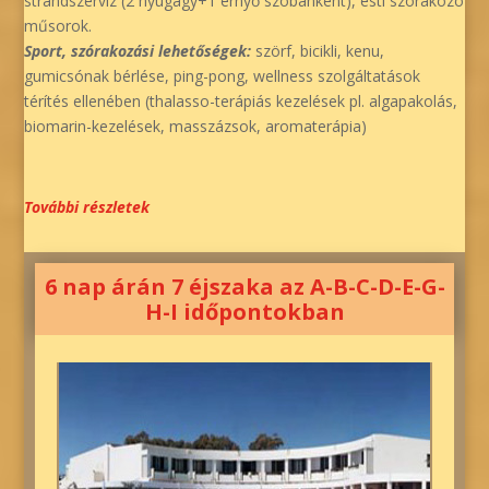
strandszervíz (2 nyugágy+1 ernyő szobánként), esti szórakozó
műsorok.
Sport, szórakozási lehetőségek:
szörf, bicikli, kenu,
gumicsónak bérlése, ping-pong, wellness szolgáltatások
térítés ellenében (thalasso-terápiás kezelések pl. algapakolás,
biomarin-kezelések, masszázsok, aromaterápia)
További részletek
6 nap árán 7 éjszaka az A-B-C-D-E-G-
H-I időpontokban