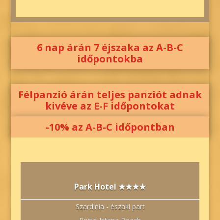
6 nap árán 7 éjszaka az A-B-C
időpontokba
Félpanzió árán teljes panziót adnak
kivéve az E-F időpontokat
-10% az A-B-C időpontban
Park Hotel ★★★★
Szardínia - északi part