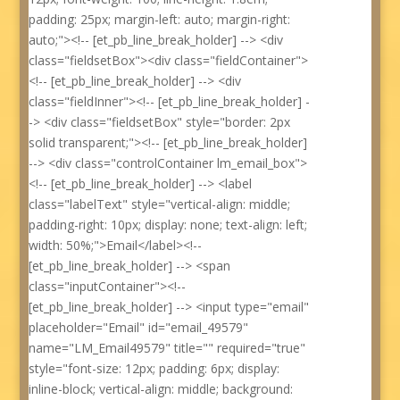
padding: 25px; margin-left: auto; margin-right:
auto;"><!-- [et_pb_line_break_holder] --> <div
class="fieldsetBox"><div class="fieldContainer">
<!-- [et_pb_line_break_holder] --> <div
class="fieldInner"><!-- [et_pb_line_break_holder] -
-> <div class="fieldsetBox" style="border: 2px
solid transparent;"><!-- [et_pb_line_break_holder]
--> <div class="controlContainer lm_email_box">
<!-- [et_pb_line_break_holder] --> <label
class="labelText" style="vertical-align: middle;
padding-right: 10px; display: none; text-align: left;
width: 50%;">Email</label><!--
[et_pb_line_break_holder] --> <span
class="inputContainer"><!--
[et_pb_line_break_holder] --> <input type="email"
placeholder="Email" id="email_49579"
name="LM_Email49579" title="" required="true"
style="font-size: 12px; padding: 6px; display:
inline-block; vertical-align: middle; background: