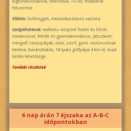
légkondicionálóval, telefonnal, Tv-vel, minibárral
felszerelve.
Ellátás:
büféreggeli, menüválasztásos vacsora
Szolgáltatások:
wellness–központ fedett és fűtött
medencével, felnőtt és gyermekmedence, játszókert,
minigolf, teniszpályák, vízisí, szörf, gumi- motorcsónak
bérlése, búvároktatás, 18 lyukú golfpálya 4 km-re, kvad
bérlés lehetősége.
További részletek
6 nap árán 7 éjszaka az A-B-C
időpontokban