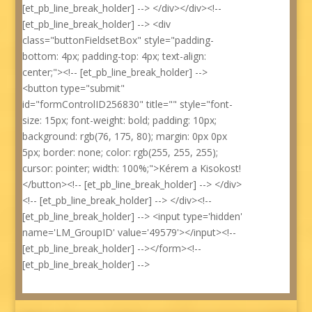
[et_pb_line_break_holder] --> </div></div><!--
[et_pb_line_break_holder] --> <div
class="buttonFieldsetBox" style="padding-
bottom: 4px; padding-top: 4px; text-align:
center;"><!-- [et_pb_line_break_holder] -->
<button type="submit"
id="formControlID256830" title="" style="font-
size: 15px; font-weight: bold; padding: 10px;
background: rgb(76, 175, 80); margin: 0px 0px
5px; border: none; color: rgb(255, 255, 255);
cursor: pointer; width: 100%;">Kérem a Kisokost!
</button><!-- [et_pb_line_break_holder] --> </div>
<!-- [et_pb_line_break_holder] --> </div><!--
[et_pb_line_break_holder] --> <input type='hidden'
name='LM_GroupID' value='49579'></input><!--
[et_pb_line_break_holder] --></form><!--
[et_pb_line_break_holder] -->