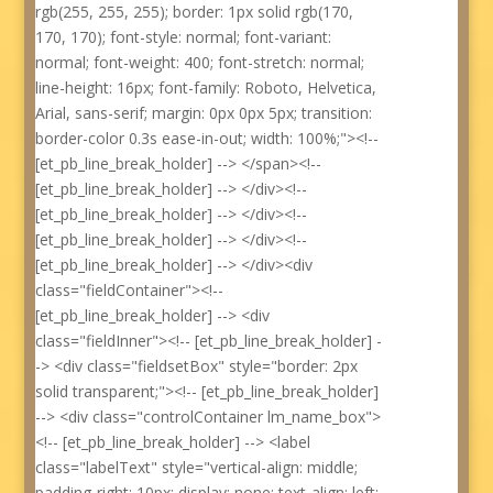
rgb(255, 255, 255); border: 1px solid rgb(170,
170, 170); font-style: normal; font-variant:
normal; font-weight: 400; font-stretch: normal;
line-height: 16px; font-family: Roboto, Helvetica,
Arial, sans-serif; margin: 0px 0px 5px; transition:
border-color 0.3s ease-in-out; width: 100%;"><!--
[et_pb_line_break_holder] --> </span><!--
[et_pb_line_break_holder] --> </div><!--
[et_pb_line_break_holder] --> </div><!--
[et_pb_line_break_holder] --> </div><!--
[et_pb_line_break_holder] --> </div><div
class="fieldContainer"><!--
[et_pb_line_break_holder] --> <div
class="fieldInner"><!-- [et_pb_line_break_holder] -
-> <div class="fieldsetBox" style="border: 2px
solid transparent;"><!-- [et_pb_line_break_holder]
--> <div class="controlContainer lm_name_box">
<!-- [et_pb_line_break_holder] --> <label
class="labelText" style="vertical-align: middle;
padding-right: 10px; display: none; text-align: left;