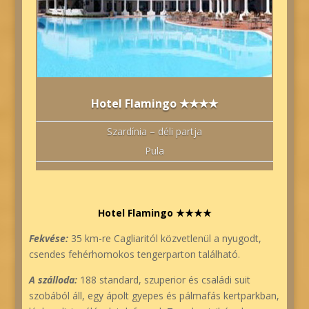
Hotel Flamingo ★★★★
Szardínia – déli partja
Pula
Hotel Flamingo ★★★★
Fekvése:
35 km-re Cagliaritól közvetlenül a nyugodt,
csendes fehérhomokos tengerparton található.
A szálloda:
188 standard, szuperior és családi suit
szobából áll, egy ápolt gyepes és pálmafás kertparkban,