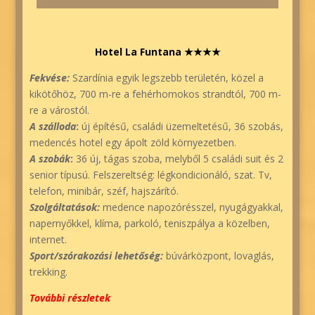
Hotel La F
untana ★★★
★
Fekvése:
Szardínia egyik legszebb területén, közel a
kikötőhöz, 700 m-re a fehérhomokos strandtól, 700 m-
re a várostól.
A szálloda
:
új építésű, családi üzemeltetésű, 36 szobás,
medencés hotel egy ápolt zöld környezetben.
A szobák
:
36 új, tágas szoba, melyből 5 családi suit és 2
senior típusú. Felszereltség: légkondicionáló, szat. Tv,
telefon, minibár, széf, hajszárító.
Szolgáltatások:
medence napozórésszel, nyugágyakkal,
napernyőkkel, klíma, parkoló, teniszpálya a közelben,
internet.
Sport/szórakozási lehetőség:
búvárközpont, lovaglás,
trekking.
További részletek