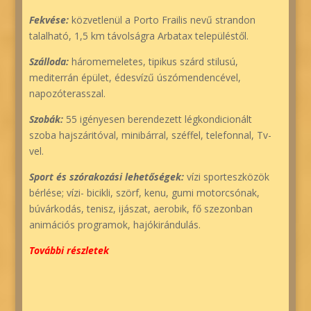
Fekvése:
közvetlenül a Porto Frailis nevű strandon
talalható, 1,5 km távolságra Arbatax településtől.
Szálloda:
háromemeletes, tipikus szárd stilusú,
mediterrán épület, édesvízű úszómendencével,
napozóterasszal.
Szobák:
55 igényesen berendezett légkondicionált
szoba hajszáritóval, minibárral, széffel, telefonnal, Tv-
vel.
Sport és szórakozási lehetőségek:
vízi sporteszközök
bérlése; vízi- bicikli, szörf, kenu, gumi motorcsónak,
búvárkodás, tenisz, ijászat, aerobik, fő szezonban
animációs programok, hajókirándulás.
További részletek