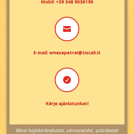
Mobil: +39 348 9036190

E-mail: emesepetrei@tiscali.it

Kérje ajánlatunkat!
Most hajókirándulást, városnézést, szárdestet