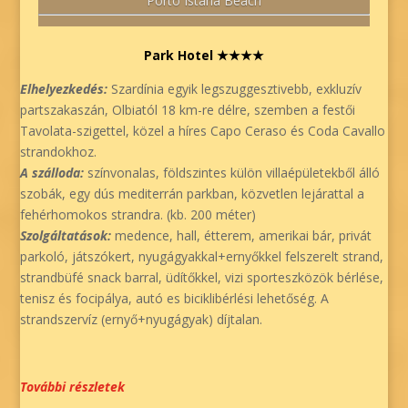
Porto Istana Beach
Park Hotel ★★★★
Elhelyezkedés:
Szardínia egyik legszuggesztivebb, exkluzív
partszakaszán, Olbiatól 18 km-re délre, szemben a festői
Tavolata-szigettel, közel a híres Capo Ceraso és Coda Cavallo
strandokhoz.
A szálloda:
színvonalas, földszintes külön villaépületekből álló
szobák, egy dús mediterrán parkban, közvetlen lejárattal a
fehérhomokos strandra. (kb. 200 méter)
Szolgáltatások:
medence, hall, étterem, amerikai bár, privát
parkoló, játszókert, nyugágyakkal+ernyőkkel felszerelt strand,
strandbüfé snack barral, üdítőkkel, vizi sporteszközök bérlése,
tenisz és focipálya, autó es biciklibérlési lehetőség. A
strandszervíz (ernyő+nyugágyak) díjtalan.
További részletek