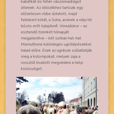
kabátkát és fehér vászonnadrágot
öltenek. Az öltözékhez tartozik egy
előzetesen vízbe áztatott, majd
feltekert kötél, a Soha, aminek a népi hit
bűvös erőt tulajdonít. Vonuláskor – az
esztendő tizenkét hónapját
megjelenítve – két sorban hat-hat
Mamuthone különleges ugrólépésekkel
halad előre. Ezek az ugrások szólaltatják
meg a kolompokat, melyek zaja a
rossztól hivatott megvédeni a helyi
közösséget.