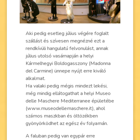
Aki pedig esetleg július végére foglalt
szállást és szívesen megnézné ezt a
rendkívüli hangulatú felvonulást, annak
július utolsó vasárnapján a helyi
Kármelhegyi Boldogasszony (Madonna
del Carmine) ünnepe nyújt erre kiváló
alkalmat.
Ha valaki pedig mégis mindezt lekési,
még mindig ellátogathat a helyi Museo
delle Maschere Mediterranee épületébe
(www.museodellemaschere.it), ahol
számos maszkban és öltözékben
gyönyörködhet az egész év folyamán.
A faluban pedig van egypár erre