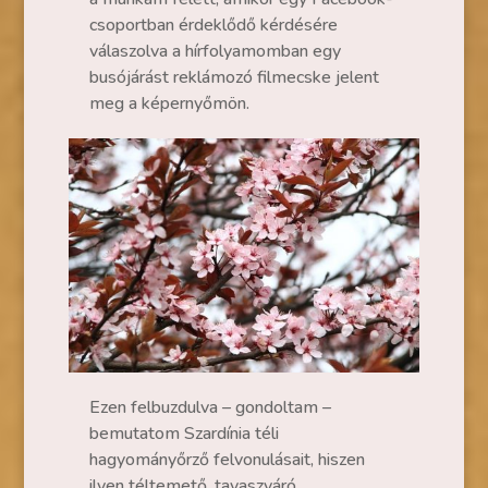
csoportban érdeklődő kérdésére
válaszolva a hírfolyamomban egy
busójárást reklámozó filmecske jelent
meg a képernyőmön.
Ezen felbuzdulva – gondoltam –
bemutatom Szardínia téli
hagyományőrző felvonulásait, hiszen
ilyen téltemető, tavaszváró