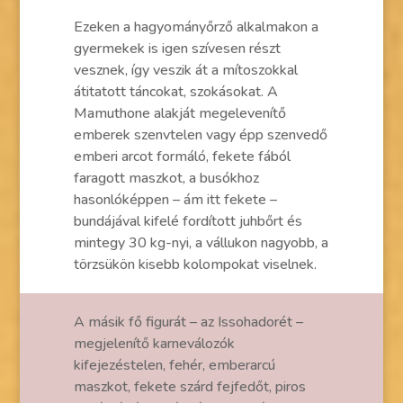
Ezeken a hagyományőrző alkalmakon a
gyermekek is igen szívesen részt
vesznek, így veszik át a mítoszokkal
átitatott táncokat, szokásokat. A
Mamuthone alakját megelevenítő
emberek szenvtelen vagy épp szenvedő
emberi arcot formáló, fekete fából
faragott maszkot, a busókhoz
hasonlóképpen – ám itt fekete –
bundájával kifelé fordított juhbőrt és
mintegy 30 kg-nyi, a vállukon nagyobb, a
törzsükön kisebb kolompokat viselnek.
A másik fő figurát – az Issohadorét –
megjelenítő karneválozók
kifejezéstelen, fehér, emberarcú
maszkot, fekete szárd fejfedőt, piros