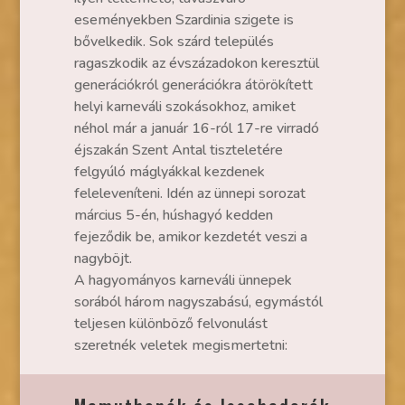
eseményekben Szardinia szigete is
bővelkedik. Sok szárd település
ragaszkodik az évszázadokon keresztül
generációkról generációkra átörökített
helyi karneváli szokásokhoz, amiket
néhol már a január 16-ról 17-re virradó
éjszakán Szent Antal tiszteletére
felgyúló máglyákkal kezdenek
feleleveníteni. Idén az ünnepi sorozat
március 5-én, húshagyó kedden
fejeződik be, amikor kezdetét veszi a
nagyböjt.
A hagyományos karneváli ünnepek
sorából három nagyszabású, egymástól
teljesen különböző felvonulást
szeretnék veletek megismertetni: