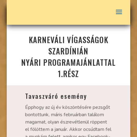
KARNEVÁLI VÍGASSÁGOK
SZARDÍNIÁN
NYÁRI PROGRAMAJÁNLATTAL
1.RÉSZ
Tavaszváró esemény
Épphogy az új év köszöntésére pezsgőt
bontottunk, máris februárban találom
magamat, olyan észrevétlenül röppent
el fölöttem a január. Akkor ocsúdtam fel
a munkám felett, amikor egy Facebook-