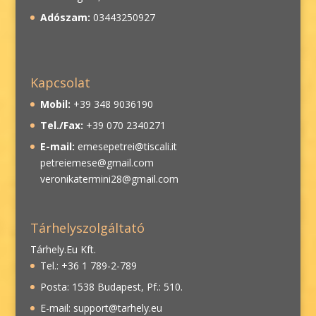
Adószam:
03443250927
Kapcsolat
Mobil:
+39 348 9036190
Tel./Fax:
+39 070 2340271
E-mail:
emesepetrei@tiscali.it
petreiemese@gmail.com
veronikatermini28@gmail.com
Tárhelyszolgáltató
Tárhely.Eu Kft.
Tel.: +36 1 789-2-789
Posta: 1538 Budapest, Pf.: 510.
E-mail: support@tarhely.eu