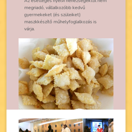
Az esetleges nyelvi nehézségektől nem
megriadó, vállalkozóbb kedvű
gyermekeket (és szüleiket)
maszkkészítő műhelyfoglalkozás is
várja.