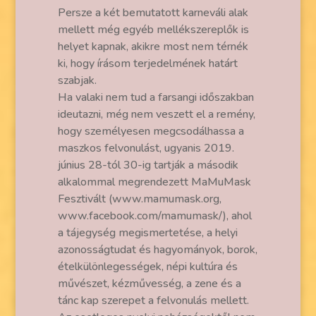
Persze a két bemutatott karneváli alak
mellett még egyéb mellékszereplők is
helyet kapnak, akikre most nem térnék
ki, hogy írásom terjedelmének határt
szabjak.
Ha valaki nem tud a farsangi időszakban
ideutazni, még nem veszett el a remény,
hogy személyesen megcsodálhassa a
maszkos felvonulást, ugyanis 2019.
június 28-tól 30-ig tartják a második
alkalommal megrendezett MaMuMask
Fesztivált (www.mamumask.org,
www.facebook.com/mamumask/), ahol
a tájegység megismertetése, a helyi
azonosságtudat és hagyományok, borok,
ételkülönlegességek, népi kultúra és
művészet, kézművesség, a zene és a
tánc kap szerepet a felvonulás mellett.