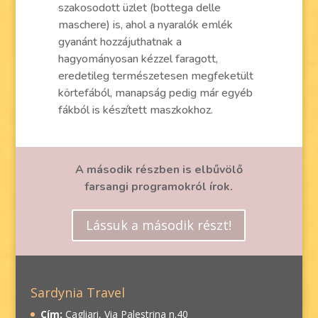
szakosodott üzlet (bottega delle
maschere) is, ahol a nyaralók emlék
gyanánt hozzájuthatnak a
hagyományosan kézzel faragott,
eredetileg természetesen megfeketült
körtefából, manapság pedig már egyéb
fákból is készített maszkokhoz.
A második részben is elbűvölő
farsangi programokról írok.
Lássuk a második részt!
Sardynia Travel
Cím:
Cagliari, Via Palestrina n.40