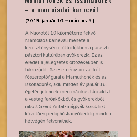
Mamuthonék és Issohadorék
– a mamoiadai karnevál
(2019. január 16. – március 5.)
A Nuorótól 10 kilométerre fekvő
Mamoiada karneváli menete a
kereszténység előtti időkben a paraszti-
pásztori kultúrában gyökerezik. Ez az
eredet a jellegzetes öltözékekben is
tükröződik. Az eseménysorozat két
főszereplőfigurái a Mamuthonék és az
Issohadorék, akik minden év január 16.
éjjelén jelennek meg mágikus táncaikkal
a vastag farönkökből és gyökerekből
rakott Szent Antal-máglyák körül. Ezt
követően pedig húshagyókeddig minden
hétvégén felvonulnak.