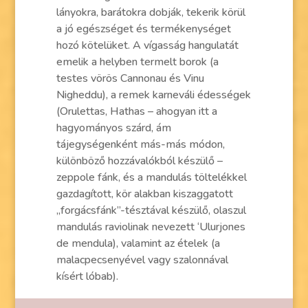
lányokra, barátokra dobják, tekerik körül
a jó egészséget és termékenységet
hozó kötelüket. A vígasság hangulatát
emelik a helyben termelt borok (a
testes vörös Cannonau és Vinu
Nigheddu), a remek karneváli édességek
(Orulettas, Hathas – ahogyan itt a
hagyományos szárd, ám
tájegységenként más-más módon,
különböző hozzávalókból készülő –
zeppole fánk, és a mandulás töltelékkel
gazdagított, kör alakban kiszaggatott
„forgácsfánk”-tésztával készülő, olaszul
mandulás raviolinak nevezett ‘Ulurjones
de mendula), valamint az ételek (a
malacpecsenyével vagy szalonnával
kísért lóbab).