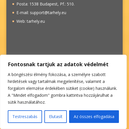
Posta: 1538 Budapest, Pf.: 510.
E-mail: support@tarhely.eu
Web: tarhely.eu
Fontosnak tartjuk az adatok védelmét
A böngészési élmény fokozása, a személyre szabott
hirdetések vagy tartalmak megjelenítése, valamint a
forgalom elemzése érdekében sütiket (cookie) használunk.
A "Mindet elfogadom" gombra kattintva hozzájárulhat a
sütik használatához.
Impresszum
/
Adatvédelmi szabályzat
/
Utazási
Testreszabás
Elutasít
Az összes elfogadása
szerződés