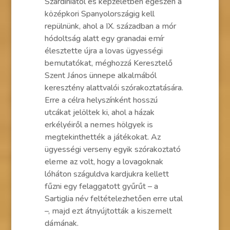
Szardíniától és képzeletben egészen a
középkori Spanyolországig kell
repülnünk, ahol a IX. században a mór
hódoltság alatt egy granadai emír
élesztette újra a lovas ügyességi
bemutatókat, méghozzá Keresztelő
Szent János ünnepe alkalmából
keresztény alattvalói szórakoztatására.
Erre a célra helyszínként hosszú
utcákat jelöltek ki, ahol a házak
erkélyéiről a nemes hölgyek is
megtekinthették a játékokat. Az
ügyességi verseny egyik szórakoztató
eleme az volt, hogy a lovagoknak
lóháton száguldva kardjukra kellett
fűzni egy felaggatott gyűrűt – a
Sartiglia név feltételezhetően erre utal
–, majd ezt átnyújtották a kiszemelt
dámának.