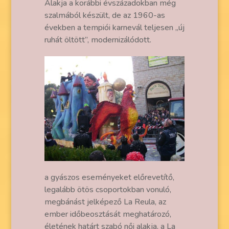
Alakja a korábbi évszázadokban még
szalmából készült, de az 1960-as
években a tempiói karnevál teljesen „új
ruhát öltött”, modernizálódott.
a gyászos eseményeket előrevetítő,
legalább ötös csoportokban vonuló,
megbánást jelképező La Reula, az
ember időbeosztását meghatározó,
életének határt szabó női alakja, a La