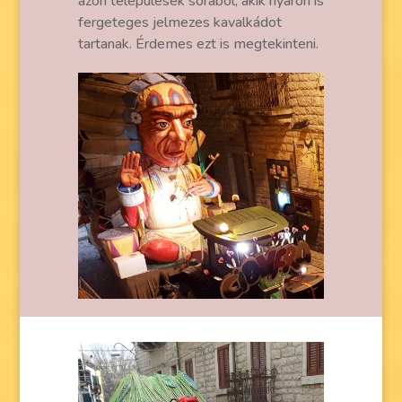
azon települések sorából, akik nyáron is
fergeteges jelmezes kavalkádot
tartanak. Érdemes ezt is megtekinteni.