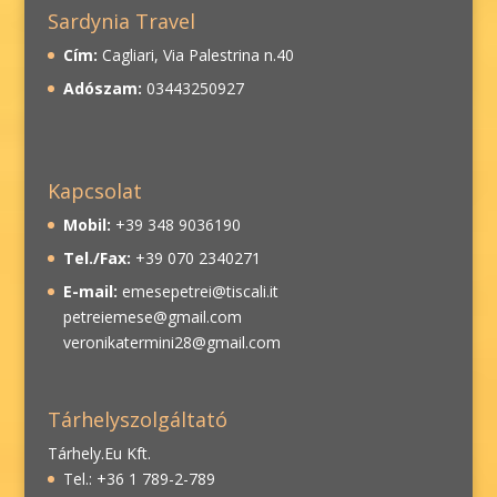
Sardynia Travel
Cím:
Cagliari, Via Palestrina n.40
Adószam:
03443250927
Kapcsolat
Mobil:
+39 348 9036190
Tel./Fax:
+39 070 2340271
E-mail:
emesepetrei@tiscali.it
petreiemese@gmail.com
veronikatermini28@gmail.com
Tárhelyszolgáltató
Tárhely.Eu Kft.
Tel.: +36 1 789-2-789