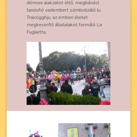
démoni alakzatot öltő, megbánást
tanúsító vadembert szimbolizáló lu
Traicogghju, az emberi életet
megkeserítő állatalakot formáló La
Fuglietta,