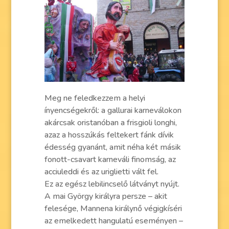
Meg ne feledkezzem a helyi
ínyencségekről: a gallurai karneválokon
akárcsak oristanóban a frisgioli longhi,
azaz a hosszúkás feltekert fánk dívik
édesség gyanánt, amit néha két másik
fonott-csavart karneváli finomság, az
acciuleddi és az uriglietti vált fel.
Ez az egész lebilincselő látványt nyújt.
A mai György királyra persze – akit
felesége, Mannena királynő végigkíséri
az emelkedett hangulatú eseményen –