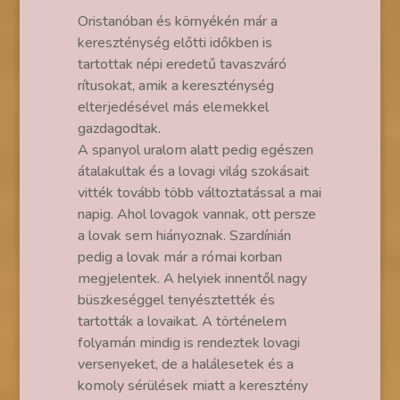
Oristanóban és környékén már a
kereszténység előtti időkben is
tartottak népi eredetű tavaszváró
rítusokat, amik a kereszténység
elterjedésével más elemekkel
gazdagodtak.
A spanyol uralom alatt pedig egészen
átalakultak és a lovagi világ szokásait
vitték tovább több változtatással a mai
napig. Ahol lovagok vannak, ott persze
a lovak sem hiányoznak. Szardínián
pedig a lovak már a római korban
megjelentek. A helyiek innentől nagy
büszkeséggel tenyésztették és
tartották a lovaikat. A történelem
folyamán mindig is rendeztek lovagi
versenyeket, de a halálesetek és a
komoly sérülések miatt a keresztény