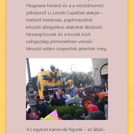
Filugnana fonónő és a a misztériumot
jelképező Li Linzoli Cupaltati alakjai –
mellett hatalmas, papírmaséból
készült allegorikus alakokat ábrázoló
farsangi kocsik és a kocsik közt
színgazdag jelmezekben vonuló-
táncoló vidám csoportok jelentek meg.
Az egykori karneváli figurák – az állati-