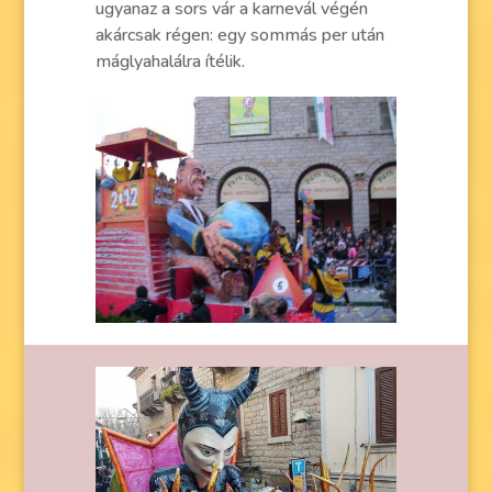
ugyanaz a sors vár a karnevál végén
akárcsak régen: egy sommás per után
máglyahalálra ítélik.