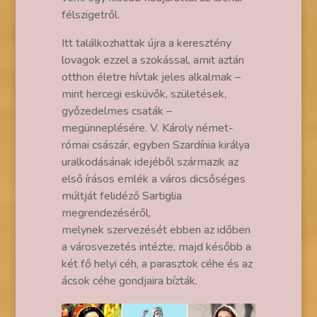
félszigetről.
Itt találkozhattak újra a keresztény
lovagok ezzel a szokással, amit aztán
otthon életre hívtak jeles alkalmak –
mint hercegi esküvők, születések,
győzedelmes csaták –
megünneplésére. V. Károly német-
római császár, egyben Szardínia királya
uralkodásának idejéből származik az
első írásos emlék a város dicsőséges
múltját felidéző Sartiglia
megrendezéséről,
melynek szervezését ebben az időben
a városvezetés intézte, majd később a
két fő helyi céh, a parasztok céhe és az
ácsok céhe gondjaira bízták.