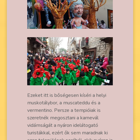
Ezeket itt is bőségesen kíséri a helyi
muskotálybor, a muscateddu és a
vermentino. Persze a tempióiak is
szeretnék megosztani a karnevál
vidámságát a nyáron idelátogató
turistákkal, ezért ők sem maradnak ki