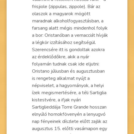
frisjiole (zippulas, zippole). Bár az
olaszok a magyarok mögött
maradnak alkoholfogyasztásban, a
farsang alatt mégis mindenhol folyik
a bor: Oristanóban a vernacciát hívják
a légkör izzításához segítségül.
Szerencsére itt is gondoltak azokra
az érdeklődőkre, akik a nyár
folyamán tudnak csak ide eljutni:
Oristano júliusban és augusztusban
is rengeteg alkalmat nyújt a
népviselet, a hagyományok, a helyi
ízek megismertésére, a téli Sartiglia
kistestvére, a ifjak nyári
Sartiglieddája Torre Grande hosszan
elnyúló homokfövenyén a lenyugvó
nap fényeinek díszlete előtt zajlik az
augusztus 15. előtti vasárnapon egy