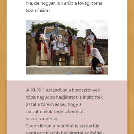
Na, de hogyan is került a lovagi torna
Szardíniára?
A XI-XIII. században a keresztények
több nagyobb hadjáratot is indítottak
azzal a törekvéssel, hogy a
muzulmánok terjeszkedését
visszaszorítsák.
Ezen időben a mórokat is ki akarták
verni egy kisebb hadjárattal az Ibériai-