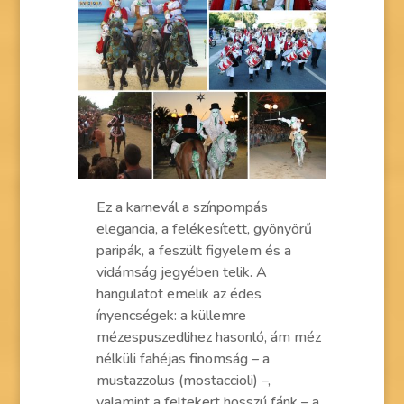
Ez a karnevál a színpompás
elegancia, a felékesített, gyönyörű
paripák, a feszült figyelem és a
vidámság jegyében telik. A
hangulatot emelik az édes
ínyencségek: a küllemre
mézespuszedlihez hasonló, ám méz
nélküli fahéjas finomság – a
mustazzolus (mostaccioli) –,
valamint a feltekert hosszú fánk – a