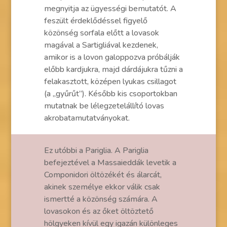
megnyitja az ügyességi bemutatót. A
feszült érdeklődéssel figyelő
közönség sorfala előtt a lovasok
magával a Sartigliával kezdenek,
amikor is a lovon galoppozva próbálják
előbb kardjukra, majd dárdájukra tűzni a
felakasztott, középen lyukas csillagot
(a „gyűrűt”). Később kis csoportokban
mutatnak be lélegzetelállító lovas
akrobatamutatványokat.
Ez utóbbi a Pariglia. A Pariglia
befejeztével a Massaieddák levetik a
Componidori öltözékét és álarcát,
akinek személye ekkor válik csak
ismertté a közönség számára. A
lovasokon és az őket öltöztető
hölgyeken kívül egy igazán különleges