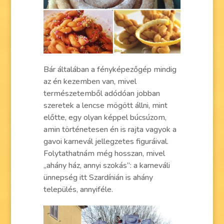
Bár általában a fényképezőgép mindig
az én kezemben van, mivel
természetemből adódóan jobban
szeretek a lencse mögött állni, mint
előtte, egy olyan képpel búcsúzom,
amin történetesen én is rajta vagyok a
gavoi karnevál jellegzetes figuráival.
Folytathatnám még hosszan, mivel
„ahány ház, annyi szokás”: a karneváli
ünnepség itt Szardínián is ahány
település, annyiféle.