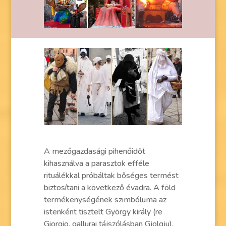
A mezőgazdasági pihenőidőt
kihasználva a parasztok efféle
rituálékkal próbáltak bőséges termést
biztosítani a következő évadra. A föld
termékenységének szimbóluma az
istenként tisztelt György király (re
Giorgio, gallurai tájszólásban Gjolgju),