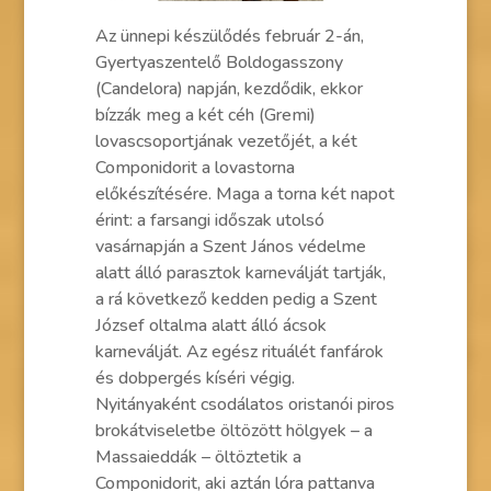
Az ünnepi készülődés február 2-án,
Gyertyaszentelő Boldogasszony
(Candelora) napján, kezdődik, ekkor
bízzák meg a két céh (Gremi)
lovascsoportjának vezetőjét, a két
Componidorit a lovastorna
előkészítésére. Maga a torna két napot
érint: a farsangi időszak utolsó
vasárnapján a Szent János védelme
alatt álló parasztok karneválját tartják,
a rá következő kedden pedig a Szent
József oltalma alatt álló ácsok
karneválját. Az egész rituálét fanfárok
és dobpergés kíséri végig.
Nyitányaként csodálatos oristanói piros
brokátviseletbe öltözött hölgyek – a
Massaieddák – öltöztetik a
Componidorit, aki aztán lóra pattanva