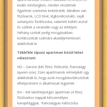
kiváló minőségben, minden részletnek
figyelmet szentelve kivitelezték. Mindben van
főzősarok, LCD tévé, légkondicionáló, saját
zuhanyzós fürdőszoba, valamint kültéri asztal
és székek a verandán vagy az erkélyen.
Néhány szobát pedig mozgásukban
korlátozottak számára akadálymentesen
alakítottak ki.
Többféle típusú apartman közül lehet
választani:
M2 – Garzon (két főre): földszinti, franciaágy
(queen-size). Ezen apartmanok némelyikét úgy
alakították ki, hogy azok mozgáskorlátozottak
elhelyezésére is alkalmasak legyenek.
B4 – Két lakóhelyiséges apartman (4 főre):
főzősarkos nappali kétszemélyes
kanapéággyal, franciaágyas hálószoba.