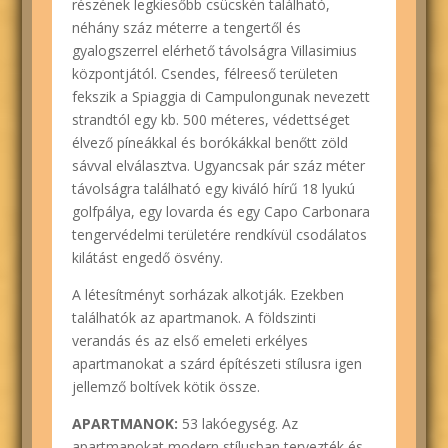
részének legkiesőbb csücskén található,
néhány száz méterre a tengertől és
gyalogszerrel elérhető távolságra Villasimius
központjától. Csendes, félreeső területen
fekszik a Spiaggia di Campulongunak nevezett
strandtól egy kb. 500 méteres, védettséget
élvező píneákkal és borókákkal benőtt zöld
sávval elválasztva. Ugyancsak pár száz méter
távolságra található egy kiváló hírű 18 lyukú
golfpálya, egy lovarda és egy Capo Carbonara
tengervédelmi területére rendkívül csodálatos
kilátást engedő ösvény.
A létesítményt sorházak alkotják. Ezekben
találhatók az apartmanok. A földszinti
verandás és az első emeleti erkélyes
apartmanokat a szárd építészeti stílusra igen
jellemző boltívek kötik össze.
APARTMANOK:
53 lakóegység. Az
apartmanokat modern stílusban tervezték és