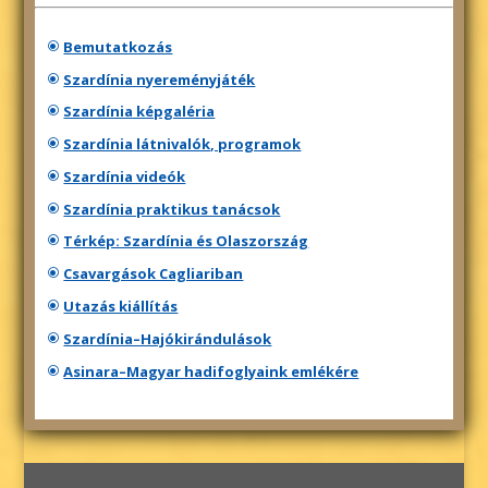
Bemutatkozás
Szardínia nyereményjáték
Szardínia képgaléria
Szardínia látnivalók, programok
Szardínia videók
Szardínia praktikus tanácsok
Térkép: Szardínia és Olaszország
Csavargások Cagliariban
Utazás kiállítás
Szardínia–Hajókirándulások
Asinara–Magyar hadifoglyaink emlékére