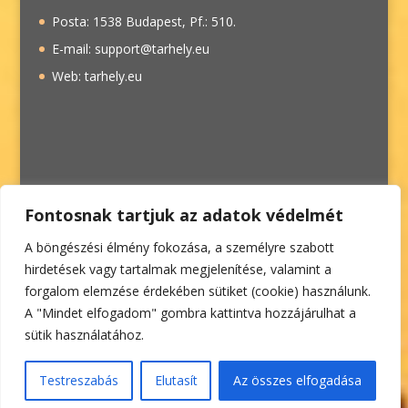
Posta: 1538 Budapest, Pf.: 510.
E-mail: support@tarhely.eu
Web: tarhely.eu
Fontosnak tartjuk az adatok védelmét
A böngészési élmény fokozása, a személyre szabott
hirdetések vagy tartalmak megjelenítése, valamint a
forgalom elemzése érdekében sütiket (cookie) használunk.
A "Mindet elfogadom" gombra kattintva hozzájárulhat a
sütik használatához.
Impresszum
/
Adatvédelmi szabályzat
/
Utazási
Testreszabás
Elutasít
Az összes elfogadása
szerződés