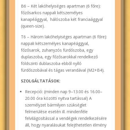
B6 – Két lakóhelyiséges apartman (6 főre):
főzősarkos nappali kétszemélyes
kanapéággyal, hálószoba két franciaággyal
(queen-size).
T6 – Három lakóhelyiséges apartman (6 főre):
nappali kétszemélyes kanapéággyal,
főzősarok, zuhanyzós fürdőszoba, egy
duplaszoba, egy főzősarokkal rendelkező
földszinti dublaszoba ebből nyíló
fürdőszobával és tágas verandával (M2+B4).
SZOLGÁLTATÁSOK:
Recepció: (minden nap 9–13.00 és 16.00–
20.00 óra közötti nyitva tartással) A
személyzet bármilyen szükséglet
felmerülése esetén ill. mindenféle
felvilágosítással a vendégek rendelkezésére
áll, hogy nyaralásukat felejthetetlen élmény