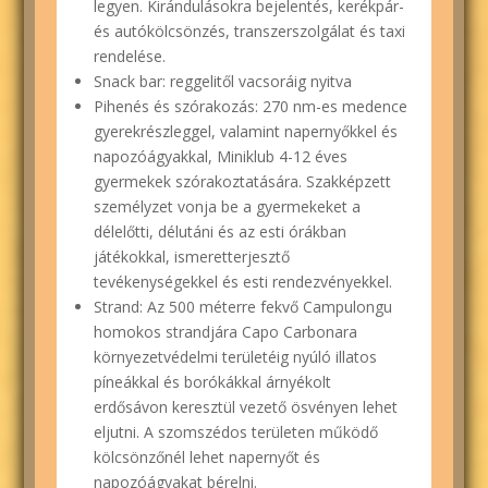
legyen. Kirándulásokra bejelentés, kerékpár-
és autókölcsönzés, transzerszolgálat és taxi
rendelése.
Snack bar: reggelitől vacsoráig nyitva
Pihenés és szórakozás: 270 nm-es medence
gyerekrészleggel, valamint napernyőkkel és
napozóágyakkal, Miniklub 4-12 éves
gyermekek szórakoztatására. Szakképzett
személyzet vonja be a gyermekeket a
délelőtti, délutáni és az esti órákban
játékokkal, ismeretterjesztő
tevékenységekkel és esti rendezvényekkel.
Strand: Az 500 méterre fekvő Campulongu
homokos strandjára Capo Carbonara
környezetvédelmi területéig nyúló illatos
píneákkal és borókákkal árnyékolt
erdősávon keresztül vezető ösvényen lehet
eljutni. A szomszédos területen működő
kölcsönzőnél lehet napernyőt és
napozóágyakat bérelni.