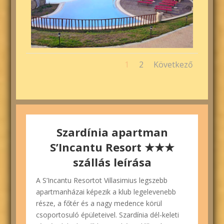
1
2
Következő
Szardínia apartman
S’Incantu Resort ★★★
szállás leírása
A S’Incantu Resortot Villasimius legszebb
apartmanházai képezik a klub legelevenebb
része, a főtér és a nagy medence körül
csoportosuló épületeivel. Szardínia dél-keleti