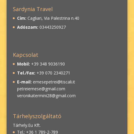
Sardynia Travel
Cím:
Cagliari, Via Palestrina n.40
Adószam:
03443250927
Kapcsolat
Mobil:
+39 348 9036190
Tel./Fax:
+39 070 2340271
E-mail:
emesepetrei@tiscali.it
petreiemese@gmail.com
veronikatermini28@gmail.com
Tárhelyszolgáltató
Tárhely.Eu Kft.
Tel.: +36 1 789-2-789