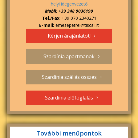
helyi idegenvezető
Mobil: +39 348 9036190
Tel./Fax
: +39 070 2340271
E-mail:
emesepetrei@tiscali.it
Kérjen árajánlatot!
Szardínia apartmanok
Szardínia szállás összes
Szardínia előfoglalás
További menűpontok