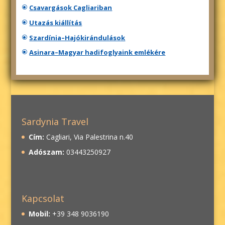
Csavargások Cagliariban
Utazás kiállítás
Szardínia–Hajókirándulások
Asinara–Magyar hadifoglyaink emlékére
Sardynia Travel
Cím:
Cagliari, Via Palestrina n.40
Adószam:
03443250927
Kapcsolat
Mobil:
+39 348 9036190