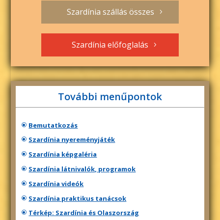
Szardínia szállás összes
Szardínia előfoglalás
További menűpontok
Bemutatkozás
Szardínia nyereményjáték
Szardínia képgaléria
Szardínia látnivalók, programok
Szardínia videók
Szardínia praktikus tanácsok
Térkép: Szardínia és Olaszország