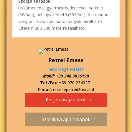
Szolgáltatások
Úszómedence gyermekmedencével, parkoló
(5€/nap), bébiágy kérhető (35€/hét). A strandon
vízísport eszközök, napozóágyak bérelhetők.
Étterem 200-300 méterre található.
Petrei Emese
helyi idegenvezető
Mobil: +39 348 9036190
Tel./Fax
: +39 070 2340271
E-mail:
emesepetrei@tiscali.it
Kérjen árajánlatot!
Szardínia apartmanok