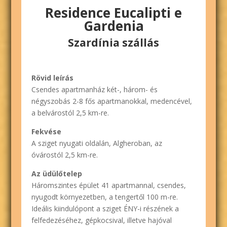
Residence Eucalipti e
Gardenia
Szardínia szállás
Rövid leírás
Csendes apartmanház két-, három- és
négyszobás 2-8 fős apartmanokkal, medencével,
a belvárostól 2,5 km-re.
Fekvése
A sziget nyugati oldalán, Algheroban, az
óvárostól 2,5 km-re.
Az üdülőtelep
Háromszintes épület 41 apartmannal, csendes,
nyugodt környezetben, a tengertől 100 m-re.
Ideális kiindulópont a sziget ÉNY-i részének a
felfedezéséhez, gépkocsival, illetve hajóval