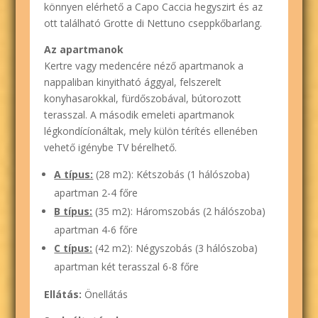
könnyen elérhető a Capo Caccia hegyszirt és az
ott található Grotte di Nettuno cseppkőbarlang.
Az apartmanok
Kertre vagy medencére néző apartmanok a
nappaliban kinyitható ággyal, felszerelt
konyhasarokkal, fürdőszobával, bútorozott
terasszal. A második emeleti apartmanok
légkondícíonáltak, mely külön térítés ellenében
vehető igénybe TV bérelhető.
A típus:
(28 m2): Kétszobás (1 hálószoba)
apartman 2-4 főre
B típus:
(35 m2): Háromszobás (2 hálószoba)
apartman 4-6 főre
C típus:
(42 m2): Négyszobás (3 hálószoba)
apartman két terasszal 6-8 főre
Ellátás:
Önellátás