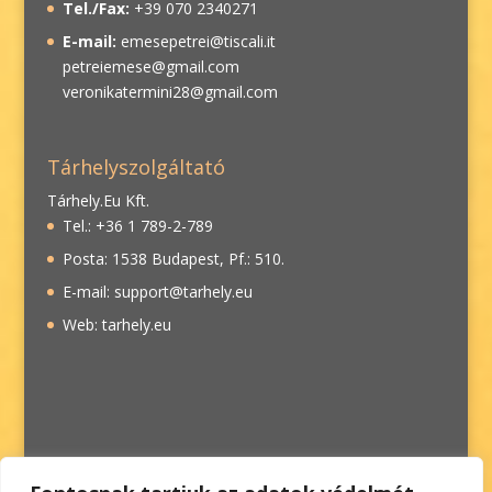
Tel./Fax:
+39 070 2340271
E-mail:
emesepetrei@tiscali.it
petreiemese@gmail.com
veronikatermini28@gmail.com
Tárhelyszolgáltató
Tárhely.Eu Kft.
Tel.: +36 1 789-2-789
Posta: 1538 Budapest, Pf.: 510.
E-mail: support@tarhely.eu
Web: tarhely.eu