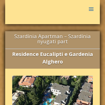
Szardínia Apartman – Szardínia
nyugati part
Residence Eucalipti e Gardenia
Alghero