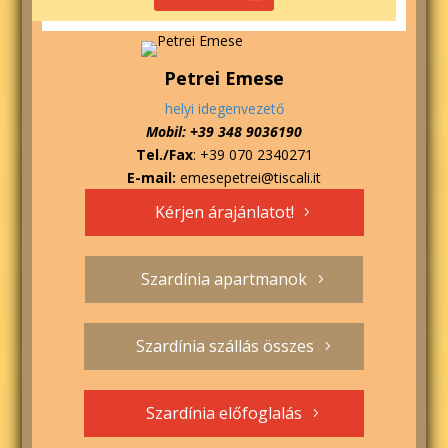
Petrei Emese
helyi idegenvezető
Mobil: +39 348 9036190
Tel./Fax
: +39 070 2340271
E-mail:
emesepetrei@tiscali.it
Kérjen árajánlatot!
Szardínia apartmanok
Szardínia szállás összes
Szardínia előfoglalás