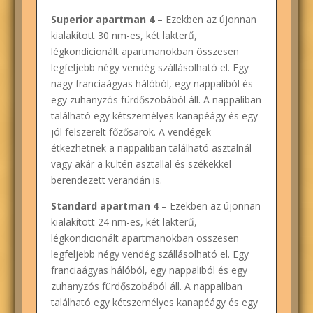
Superior apartman 4
– Ezekben az újonnan
kialakított 30 nm-es, két lakterű,
légkondicionált apartmanokban összesen
legfeljebb négy vendég szállásolható el. Egy
nagy franciaágyas hálóból, egy nappaliból és
egy zuhanyzós fürdőszobából áll. A nappaliban
található egy kétszemélyes kanapéágy és egy
jól felszerelt főzősarok. A vendégek
étkezhetnek a nappaliban található asztalnál
vagy akár a kültéri asztallal és székekkel
berendezett verandán is.
Standard apartman 4
– Ezekben az újonnan
kialakított 24 nm-es, két lakterű,
légkondicionált apartmanokban összesen
legfeljebb négy vendég szállásolható el. Egy
franciaágyas hálóból, egy nappaliból és egy
zuhanyzós fürdőszobából áll. A nappaliban
található egy kétszemélyes kanapéágy és egy