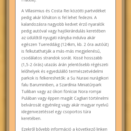
A Villasimius és Costa Rei közötti partvidéket
pedig akár lóháton is fel lehet fedezni. A
kalandozásra nagyobb kedvet érző nyaralók
pedig autóval vagy hajókirándulás keretében
az üdülőtől nyugati irányba indulva akár
egészen Tuereddáig (124km, kb. 2 óra autóút)
is felkutathatják a más-más megjelenésű,
csodálatos strandok sorát. Kissé hosszabb
(1,5-2 órás) utazás árán jelentősebb régészeti
lelőhelyek és egyedülálló természetvédelmi
parkok is felkereshetők: a Su Nuraxi nurágikori
falu Baruminiben, a Szardínia Miniatűrpark
Tuiliban vagy az ókori föníciai Nora romjai
Pulában vagy éppen magát Cagliari történelmi
belvárosát egyénileg vagy akár magyar nyelvű
idegenvezetéssel egy csoportos túra
keretében.
Ezekről bővebb információ a következő linken