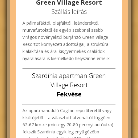
Green Village Resort
Szállás leírás
A pálmafáktól, olajfáktól, leánderektől,
murvafürtöktől és egyéb szebbnél szebb
virágos növényektől burjánzó Green Village
Resortot környezeti adottságai, a struktúra
kialakítása és árai kisgyermekes családok
nyaralására is kiemelkedő helyszínné emelik.
Szardínia apartman Green
Village Resort
Fekvése
Az apartmanüdülő Cagliari repülőterétől vagy
kikötőjétől – a választott útvonaltól függően –
62-67 km-re (mintegy 70-80 percnyi autóútra)
fekszik Szardínia egyik leglenyűgözőbb