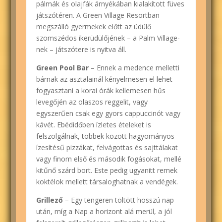
pálmák és olajfák árnyékában kialakított füves
játszótéren. A Green Village Resortban
megszálló gyermekek előtt az üdülő
szomszédos ikerüdülőjének – a Palm Village-
nek – játszótere is nyitva áll.
Green Pool Bar
– Ennek a medence melletti
bárnak az asztalainál kényelmesen el lehet
fogyasztani a korai órák kellemesen hűs
levegőjén az olaszos reggelit, vagy
egyszerűen csak egy gyors cappuccinót vagy
kávét. Ebédidőben ízletes ételeket is
felszolgálnak, többek között hagyományos
ízesítésű pizzákat, felvágottas és sajttálakat
vagy finom első és második fogásokat, mellé
kitűnő szárd bort. Este pedig ugyanitt remek
koktélok mellett társaloghatnak a vendégek.
Grillező
– Egy tengeren töltött hosszú nap
után, míg a Nap a horizont alá merül, a jól