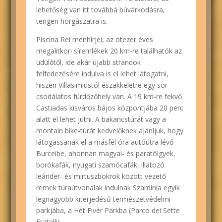
lehetőség van itt továbbá búvárkodásra,
tengeri horgászatra is.
Piscina Rei menhirjei, az ötezer éves
megalitkori síremlékek 20 km-re találhatók az
üdülőtől, ide akár újabb strandok
felfedezésére indulva is el lehet látogatni,
hiszen Villasimiustól északkeletre egy sor
csodálatos fürdőzőhely van. A 19 km-re fekvő
Castiadas kisváros bájos központjába 20 perc
alatt el lehet jutni. A bakancstúrát vagy a
montain bike-túrát kedvelőknek ajánljuk, hogy
látogassanak el a másfél óra autóútra lévő
Burceibe, ahonnan magyal- és paratölgyek,
borókafák, nyugati szamócafák, illatozó
leánder- és mirtuszbokrok között vezető
remek túraútvonalak indulnak Szardínia egyik
legnagyobb kiterjedésű természetvédelmi
parkjába, a Hét Fivér Parkba (Parco dei Sette
Fratelli).