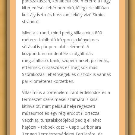
partszakaszán, körülbelül 850 méterre a nagy
kiterjedésű, fehér homokú, lélegzetelállítóan
kristálytiszta és hosszan sekély vízű Simius
strandtól.
Mind a strand, mind pedig Villasimius 800
méterre található központja kényelmes
sétával is pár perc alatt elérhető. A
központban mindenféle szolgáltatás
megtalálható: bank, szupermarket, pizzériák,
éttermek, cukrászdák és még sok más.
Szórakozási lehetőségek és diszkók is vannak
pár kilométeres körzetben.
Villasimius a történelem iránt érdeklődők és a
természet szerelmesei számára is kínál
látnivalót, mint például helyi régészeti
múzeumot és egy régi erődöt (Fortezza
Vecchia), turistakikötőjéből pedig el lehet
hajózni – többek közt – Capo Carbonara
Tengeri Természetvédelmi Területére, de