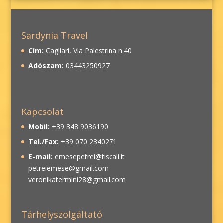
Sardynia Travel
Cím:
Cagliari, Via Palestrina n.40
Adószam:
03443250927
Kapcsolat
Mobil:
+39 348 9036190
Tel./Fax:
+39 070 2340271
E-mail:
emesepetrei@tiscali.it
petreiemese@gmail.com
veronikatermini28@gmail.com
Tárhelyszolgáltató