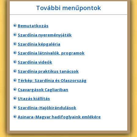
További menűpontok
Bemutatkozás
Szardínia nyereményjáték
Szardínia képgaléria
Szardínia látnivalók, programok
Szardínia videók
Szardínia praktikus tanácsok
Térkép: Szardínia és Olaszország
Csavargások Cagliariban
Utazás kiállítás
Szardínia–Hajókirándulások
Asinara–Magyar hadifoglyaink emlékére