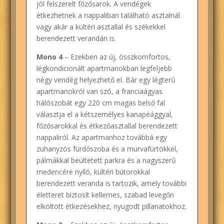
jól felszerelt főzősarok. A vendégek
étkezhetnek a nappaliban található asztalnál
vagy akár a kültéri asztallal és székekkel
berendezett verandán is.
Mono 4
– Ezekben az új, összkomfortos,
légkondicionált apartmanokban legfeljebb
négy vendég helyezhető el. Bár egy légterű
apartmanokról van szó, a franciaágyas
hálószobát egy 220 cm magas belső fal
választja el a kétszemélyes kanapéággyal,
főzősarokkal és étkezőasztallal berendezett
nappaliról. Az apartmanhoz továbbá egy
zuhanyzós fürdőszoba és a murvafürtökkel,
pálmákkal beültetett parkra és a nagyszerű
medencére nyíló, kültéri bútorokkal
berendezett veranda is tartozik, amely további
életteret biztosít kellemes, szabad levegőn
elköltött étkezésekhez, nyugodt pillanatokhoz.