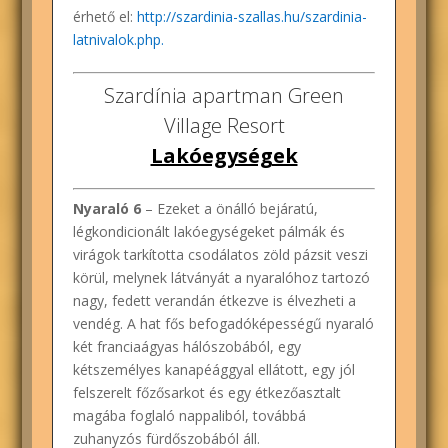
érhető el:
http://szardinia-szallas.hu/szardinia-
latnivalok.php.
Szardínia apartman
Green
Village Resort
Lakóegységek
Nyaraló 6
– Ezeket a önálló bejáratú,
légkondicionált lakóegységeket pálmák és
virágok tarkította csodálatos zöld pázsit veszi
körül, melynek látványát a nyaralóhoz tartozó
nagy, fedett verandán étkezve is élvezheti a
vendég. A hat fős befogadóképességű nyaraló
két franciaágyas hálószobából, egy
kétszemélyes kanapéággyal ellátott, egy jól
felszerelt főzősarkot és egy étkezőasztalt
magába foglaló nappaliból, továbbá
zuhanyzós fürdőszobából áll.