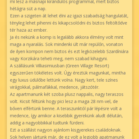
mi lesz a másnapi kirándulós programmal, mert biztos
hétágra süt a nap.
Ezen a szigeten át lehet élni az igazi szabadság hangulatát,
tényleg lehet pihenni és kikapcsolódni és biztos feltöltődve
tér haza az ember.
Ja és nekünk a komp is legalább akkora élmény volt mint
maga a nyaralás. Sok mindenki ült már repülőn, vonaton
de ilyen kompon nem biztos és ezt legközelebb Szardíniára
vagy Korzikára teheti meg, nem szabad kihagyni.
A szállásunk Villiasimiusban (Green Village Resort)
egyszerűen tökéletes volt. Úgy éreztük magunkat, mintha
egy luxus üdülőbe lettünk volna. Nagy kert, tele színes
virágokkal, pálmafákkal, medence, játszótér.
Az apartmanunk két szoba plusz nappalis, nagy teraszos
volt. Kicsit féltünk hogy pici lesz a maga 28 nm-vel, de
bőven elfértünk benne. A teraszunktól pár lépésre volt a
medence, így amikor a kisebbik gyerekünk aludt délután,
addig a nagyobbikkal tudtunk fürdeni.
Ezt a szállást nagyon ajánlom kisgyerekes családoknak.
Sok helyen jártunk már, de ez volt a legjobb apatmanunk