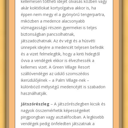
kellemesen töltheti idejét olvasás közben vagy
akár koktélokat kortyolgatva akkor is, ha
éppen nem megy el a gyönyörű tengerpartra,
miközben a medence alacsonyabb
vízmagasságú részein gyermekei is teljes
biztonságban pancsolhatnak,
játszadozhatnak. Az év végi és a húsvéti
ünnepek idejére a medencét teljesen befedik
és a vizet felmelegítik, hogy a kinti hidegtől
óvva a vendégek ekkor is élvezhessék a
kellemes vizet. A Green Village Resort
szállóvendégei az üdülő szomszédos
ikerüdülőjének – a Palm Village-nek –
különböző mélységű medencéjét is szabadon
használhatják.
Játszórészleg
– A játszórészlegben kicsik és
nagyok összemérhetik képességeiket
pingpongban vagy asztalifociban. A legkisebb
vendégek pedig önfeledten játszatnak a