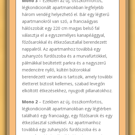
Mono 3
– Ezekben az új, összkomfortos,
légkondicionált apartmanokban legfeljebb
három vendég helyezhető el. Bár egy légterű
apartmanokról van szó, a franciaágyas
hálószobát egy 220 cm magas belső fal
választja el a egyszemélyes kanapéággyal,
főzősarokkal és étkezőasztallal berendezett
nappaliról. Az apartmanhoz továbbá egy
zuhanyzós fürdőszoba és a murvafürtökkel,
pálmákkal beültetett parkra és a nagyszerű
medencére nyíló, kültéri bútorokkal
berendezett veranda is tartozik, amely további
életteret biztosít kellemes, szabad levegőn
elköltött étkezésekhez, nyugodt pillanatokhoz.
Mono 2
– Ezekben az új, összkomfortos,
légkondicionált apartmanokban egy légtérben
található egy franciaágy, egy főzősarok és egy
étkezőasztal székekkel. Az apartmanhoz
továbbá egy zuhanyzós fürdőszoba és a