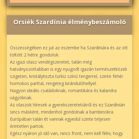
Orsiék Szardínia élménybeszámoló
Összességében ez jut az eszembe ha Szardíniára és az ott
töltött 2 hétre gondolok:
Az igazi olasz vendégszeretet, talán még
hatványozottabban is egy nyugodt igazán természetközeli
szigeten, kristálytiszta türkiz színű tengerrel, szinte fehér
homokos parttal, rengeteg kirándulóhellyel.
Nagyon ideális családoknak, romantikára és kalandra
vágyóknak.
Az olaszok híresek a gyerekszeretetükről és ez Szardínián
sincs másként, mindenhol gondolnak a bambinokra.
Európában talán itt vannak egyedül szinte teljesen
érintetlen partok.
Egész nyáron jó idő van, nincs front, nem kell félni, hogy