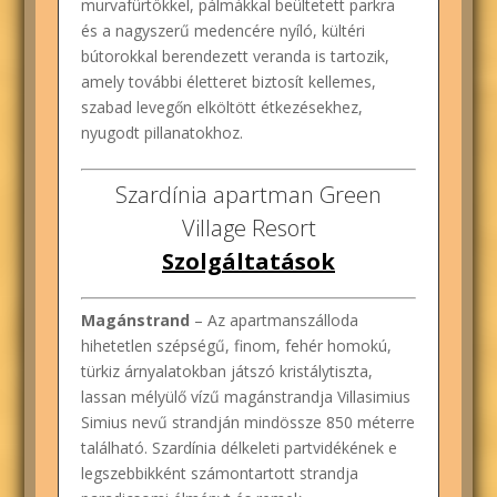
murvafürtökkel, pálmákkal beültetett parkra
és a nagyszerű medencére nyíló, kültéri
bútorokkal berendezett veranda is tartozik,
amely további életteret biztosít kellemes,
szabad levegőn elköltött étkezésekhez,
nyugodt pillanatokhoz.
Szardínia apartman
Green
Village Resort
Szolgáltatások
Magánstrand
– Az apartmanszálloda
hihetetlen szépségű, finom, fehér homokú,
türkiz árnyalatokban játszó kristálytiszta,
lassan mélyülő vízű magánstrandja Villasimius
Simius nevű strandján mindössze 850 méterre
található. Szardínia délkeleti partvidékének e
legszebbikként számontartott strandja