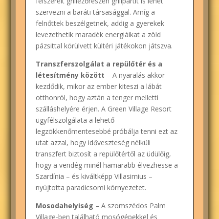
felszerelt grillezőrészen grillpartit is lehet
szervezni a baráti társasággal. Amíg a
felnőttek beszélgetnek, addig a gyerekek
levezethetik maradék energiáikat a zöld
pázsittal körülvett kültéri játékokon játszva.
Transzferszolgálat a repülőtér és a
létesítmény között
– A nyaralás akkor
kezdődik, mikor az ember kiteszi a lábát
otthonról, hogy aztán a tenger melletti
szálláshelyére érjen. A Green Village Resort
ügyfélszolgálata a lehető
legzökkenőmentesebbé próbálja tenni ezt az
utat azzal, hogy időveszteség nélküli
transzfert biztosít a repülőtértől az üdülőig,
hogy a vendég minél hamarabb élvezhesse a
Szardínia – és kiváltképp Villasimius –
nyújtotta paradicsomi környezetet.
Mosodahelyiség
– A szomszédos Palm
Village-ben található mosógépekkel és