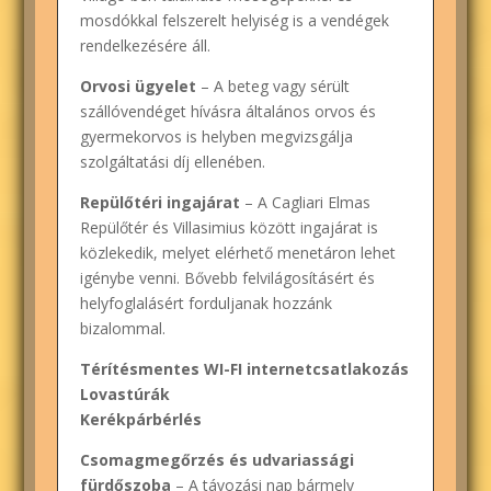
mosdókkal felszerelt helyiség is a vendégek
rendelkezésére áll.
Orvosi ügyelet
– A beteg vagy sérült
szállóvendéget hívásra általános orvos és
gyermekorvos is helyben megvizsgálja
szolgáltatási díj ellenében.
Repülőtéri ingajárat
– A Cagliari Elmas
Repülőtér és Villasimius között ingajárat is
közlekedik, melyet elérhető menetáron lehet
igénybe venni. Bővebb felvilágosításért és
helyfoglalásért forduljanak hozzánk
bizalommal.
Térítésmentes WI-FI internetcsatlakozás
Lovastúrák
Kerékpárbérlés
Csomagmegőrzés és udvariassági
fürdőszoba
– A távozási nap bármely