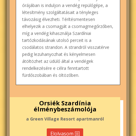
órájában is induljon a vendég repülőgépe, a
létesítmény szolgáltatásait a tényleges
távozásig élvezheti. Térítésmentesen
elhelyezik a csomagját a csomagmegőrzőben,
míg a vendég kihasználja Szardíniai
tartózkodásának utolsó perceit is a
csodálatos strandon. A strandról visszatérve
pedig lezuhanyozhat és kényelmesen
átöltözhet az üdülő által a vendégek
rendelkezésére e célra fenntartott
fürdőszobában és öltözőben.
Orsiék Szardínia
élménybeszámolója
a Green Village Resort apartmanról
Elolvasom