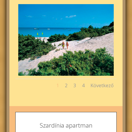
1
2
3
4
Következő
Szardínia apartman