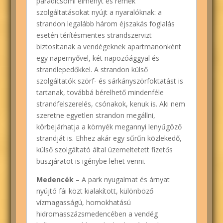
paradicsomi élményt és remek
szolgáltatásokat nyújt a nyaralóknak: a
strandon legalább három éjszakás foglalás
esetén térítésmentes strandszervizt
biztosítanak a vendégeknek apartmanonként
egy napernyővel, két napozóággyal és
strandlepedőkkel. A strandon külső
szolgáltatók szörf- és sárkányszörfoktatást is
tartanak, továbbá bérelhető mindenféle
strandfelszerelés, csónakok, kenuk is. Aki nem
szeretne egyetlen strandon megállni,
körbejárhatja a környék megannyi lenyűgöző
strandját is. Ehhez akár egy sűrűn közlekedő,
külső szolgáltató által üzemeltetett fizetős
buszjáratot is igénybe lehet venni.
Medencék
– A park nyugalmat és árnyat
nyújtó fái közt kialakított, különböző
vízmagasságú, homokhatású
hidromasszázsmedencében a vendég