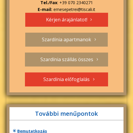
Tel./Fax
: +39 070 2340271
E-mail:
emesepetrei@tiscali.it
Kérjen árajánlatot!
Szardínia apartmanok
Szardínia szállás összes
Szardínia előfoglalás
További menűpontok
Bemutatkozás