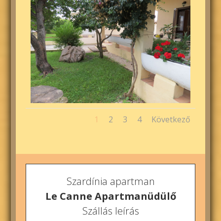
1
2
3
4
Következő
Szardínia apartman
Le Canne Apartmanüdülő
Szállás leírás