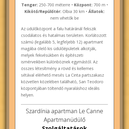
Tenger:
250-700 méterre •
Központ:
700 m •
Kikötő/Repülőtér:
Olbia 30 km •
Állatok:
nem vihetők be
Az üdülőközpont a falu határánál fekszik
csodálatos és hatalmas területen. Korlátozott
számú (legalább 5, legfeljebb 12) apartmant
magába ölelő kis üdülőépületek alkotják,
melyek fekvésükben és építészeti
ismérveikben különböznek egymástól. Az
összes létesítmény a rövid és kellemes
sétával elérhető mesés La Cinta partszakasz
közvetlen közelében található, San Teodoro
központjában töltendő nyaraláshoz ideális
helyen.
Szardínia apartman Le Canne
Apartmanüdülő
Szolgáltatások