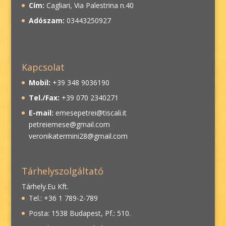
Cím:
Cagliari, Via Palestrina n.40
Adószam:
03443250927
Kapcsolat
Mobil:
+39 348 9036190
Tel./Fax:
+39 070 2340271
E-mail:
emesepetrei@tiscali.it
petreiemese@gmail.com
veronikatermini28@gmail.com
Tárhelyszolgáltató
Tárhely.Eu Kft.
Tel.: +36 1 789-2-789
Posta: 1538 Budapest, Pf.: 510.