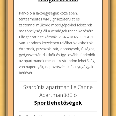
Parkoló a lakóegységek közelében,
térítésmentes wi-fi, grillezőterület és
zsetonnal működő mosógépekkel felszerelt
mosóhelyiség áll a vendégek rendelkezésére.
Elfogadott hitelkártyák: VISA – MASTERCARD
San Teodoro közelében találhatók kisboltok,
éttermek, pizzázók, bár, dohánybolt, újságos,
gyógyszertár, diszkók és így tovább. Parkolók
az apartmanok mellett. A strandon lehetőség
van napernyők, napozószékek és nyugágyak
bérlésére.
Szardínia apartman Le Canne
Apartmanüdülő
Sportlehetőségek