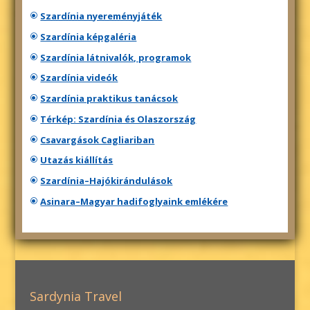
Szardínia nyereményjáték
Szardínia képgaléria
Szardínia látnivalók, programok
Szardínia videók
Szardínia praktikus tanácsok
Térkép: Szardínia és Olaszország
Csavargások Cagliariban
Utazás kiállítás
Szardínia–Hajókirándulások
Asinara–Magyar hadifoglyaink emlékére
Sardynia Travel