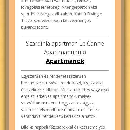
San Teodoróban van futball-, tenisz-,
lovagolási lehetőség. A tengerparton vízi
sportlehetőségek általában. Karibù Diving e
Travel szervezésében kedvezményes
búvárközpont.
Szardínia apartman Le Canne
Apartmanüdülő
Apartmanok
Egyszerűen és rendeltetésszerűen
berendezett, tévével rendelkező, kisasztallal
és székekkel ellátott földszinti kertes vagy első
emeleti erkélyes apartmanok, melyek
szobáiban mindenütt egyszintes ágyak,
valamint felszerelt belső udvarral ill. fedett
verandával rendelkező kertek találhatók.
Bilo 4:
nappali főzősarokkal és kétszemélyes