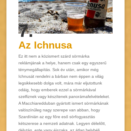
7.
Az Ichnusa
Ez itt nem a közismert szárd sörmárka
reklámjának a helye, hanem csak egy egyszerű
ténymegállapítás. Sok év után, amikor még
Ichnusát rendelni a bárban nem éppen a világ
legsikkesebb dolga volt, mára már eljutottunk
odáig, hogy emberek ezzel a sörmárkával
szelfiznek vagy készítenek panorámafelvételeket.
A Macchiaredduban gyártott ismert sörmárkának
valószínűleg nagy szerepe van abban, hogy
Szardínián az egy főre eső sörfogyasztás
kétszerese a nemzeti adatnak. Legyen délelőtt,
délután, este vagy éjszaka, az átlag helybéli