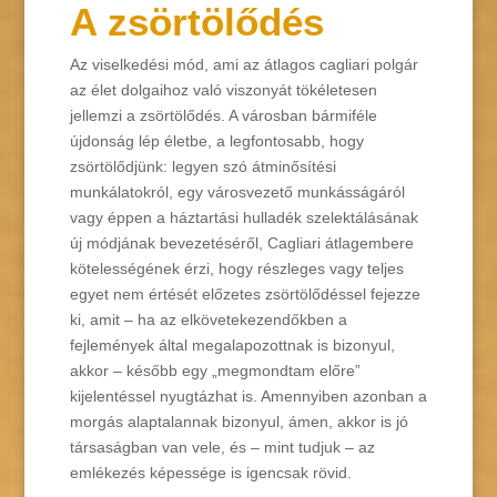
A zsörtölődés
Az viselkedési mód, ami az átlagos cagliari polgár
az élet dolgaihoz való viszonyát tökéletesen
jellemzi a zsörtölődés. A városban bármiféle
újdonság lép életbe, a legfontosabb, hogy
zsörtölődjünk: legyen szó átminősítési
munkálatokról, egy városvezető munkásságáról
vagy éppen a háztartási hulladék szelektálásának
új módjának bevezetéséről, Cagliari átlagembere
kötelességének érzi, hogy részleges vagy teljes
egyet nem értését előzetes zsörtölődéssel fejezze
ki, amit – ha az elkövetekezendőkben a
fejlemények által megalapozottnak is bizonyul,
akkor – később egy „megmondtam előre”
kijelentéssel nyugtázhat is. Amennyiben azonban a
morgás alaptalannak bizonyul, ámen, akkor is jó
társaságban van vele, és – mint tudjuk – az
emlékezés képessége is igencsak rövid.