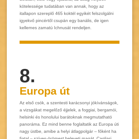
kötelessége tudatában van annak, hogy az
itallapon szereplő 465 koktél egyikét felszolgálni
igyekvő pincértől csupán egy banális, de igen
kellemes zamatú Ichnusát rendeljen.
8.
Europa út
Az első csók, a szentesti karácsonyi jókívánságok,
a vizsgákat megelőző éjjelek, a foggiai, bergamói,
helsinki és honolului barátoknak megmutatható
panoráma. Ez mind benne foglaltatik az Europa úti
nagy üstbe, amibe a helyi átlagpolgár – főként ha
fiatal – szíves-örömest beleveti magát. Cagliari