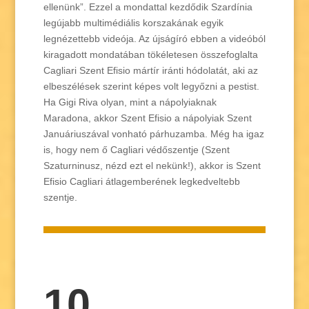
ellenünk”. Ezzel a mondattal kezdődik Szardínia
legújabb multimédiális korszakának egyik
legnézettebb videója. Az újságíró ebben a videóból
kiragadott mondatában tökéletesen összefoglalta
Cagliari Szent Efisio mártír iránti hódolatát, aki az
elbeszélések szerint képes volt legyőzni a pestist.
Ha Gigi Riva olyan, mint a nápolyiaknak
Maradona, akkor Szent Efisio a nápolyiak Szent
Januáriuszával vonható párhuzamba. Még ha igaz
is, hogy nem ő Cagliari védőszentje (Szent
Szaturninusz, nézd ezt el nekünk!), akkor is Szent
Efisio Cagliari átlagemberének legkedveltebb
szentje.
10.