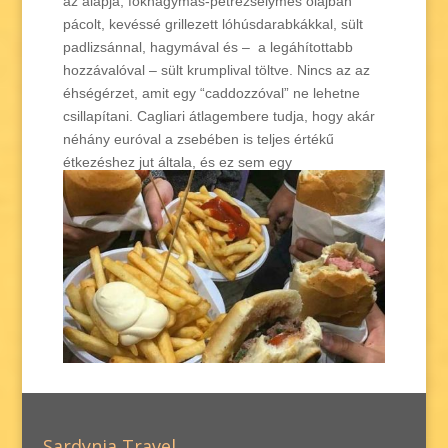
az alapja, fokhagymás-petrezselymes olajban
pácolt, kevéssé grillezett lóhúsdarabkákkal, sült
padlizsánnal, hagymával és – a legáhítottabb
hozzávalóval – sült krumplival töltve. Nincs az az
éhségérzet, amit egy “caddozzóval” ne lehetne
csillapítani. Cagliari átlagembere tudja, hogy akár
néhány euróval a zsebében is teljes értékű
étkezéshez jut általa, és ez sem egy
elhanyagolandó dolog.
Sardynia Travel