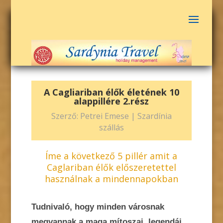
A Cagliariban élők életének 10
alappillére 2.rész
Szerző:
Petrei Emese
|
Szardínia
szállás
Íme a következő 5 pillér amit a
Caglariban élők előszeretettel
használnak a mindennapokban
Tudnivaló, hogy minden városnak
megvannak a maga mítoszai, legendái