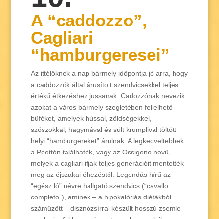
A “caddozzo”,
Cagliari
“hamburgeresei”
Az ittélőknek a nap bármely időpontja jó arra, hogy
a caddozzók által árusított szendvicsekkel teljes
értékű étkezéshez jussanak. Cadozzónak nevezik
azokat a város bármely szegletében fellelhető
büféket, amelyek hússal, zöldségekkel,
szószokkal, hagymával és sült krumplival töltött
helyi “hamburgereket” árulnak. A legkedveltebbek
a Poettón találhatók, vagy az Ossigeno nevű,
melyek a cagliari ifjak teljes generációit mentették
meg az éjszakai éhezéstől. Legendás hírű az
“egész ló” névre hallgató szendvics (“cavallo
completo”), aminek – a hipokalóriás diétákból
száműzött – disznózsírral készült hosszú zsemle