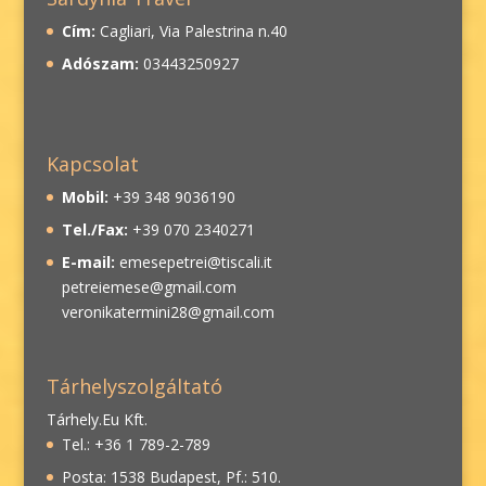
Cím:
Cagliari, Via Palestrina n.40
Adószam:
03443250927
Kapcsolat
Mobil:
+39 348 9036190
Tel./Fax:
+39 070 2340271
E-mail:
emesepetrei@tiscali.it
petreiemese@gmail.com
veronikatermini28@gmail.com
Tárhelyszolgáltató
Tárhely.Eu Kft.
Tel.: +36 1 789-2-789
Posta: 1538 Budapest, Pf.: 510.