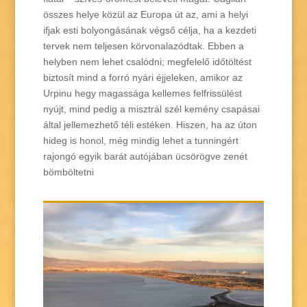
összes helye közül az Europa út az, ami a helyi
ifjak esti bolyongásának végső célja, ha a kezdeti
tervek nem teljesen körvonalazódtak. Ebben a
helyben nem lehet csalódni; megfelelő időtöltést
biztosít mind a forró nyári éjjeleken, amikor az
Urpinu hegy magassága kellemes felfrissülést
nyújt, mind pedig a misztrál szél kemény csapásai
által jellemezhető téli estéken. Hiszen, ha az úton
hideg is honol, még mindig lehet a tunningért
rajongó egyik barát autójában ücsörögve zenét
bömböltetni